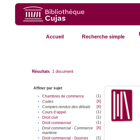
Accueil
Recherche simple
Résultats
1
document
Affiner par sujet
(1)
•
Chambres de commerce
[X]
•
Codes
[X]
•
Comptes-rendus des débats
(1)
•
Cours d’appel
(1)
•
Droit civil
(1)
•
Droit commercial
[X]
Droit commercial - Commerce
•
maritime
(1)
•
Droit commercial - Sources