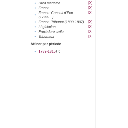
[X]
•
Droit maritime
[X]
•
France
[X]
France. Conseil d’Etat
•
(1799-....)
[X]
•
France. Tribunat (1800-1807)
[X]
•
Législation
[X]
•
Procédure civile
[X]
•
Tribunaux
Affiner par période
(1)
•
1789-1815