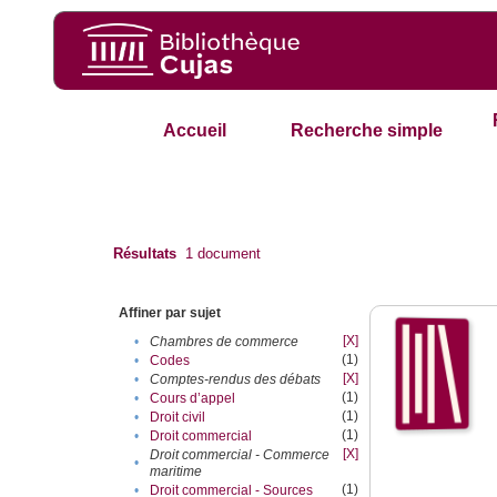
Accueil
Recherche simple
Résultats
1
document
Affiner par sujet
[X]
•
Chambres de commerce
(1)
•
Codes
[X]
•
Comptes-rendus des débats
(1)
•
Cours d’appel
(1)
•
Droit civil
(1)
•
Droit commercial
[X]
Droit commercial - Commerce
•
maritime
(1)
•
Droit commercial - Sources