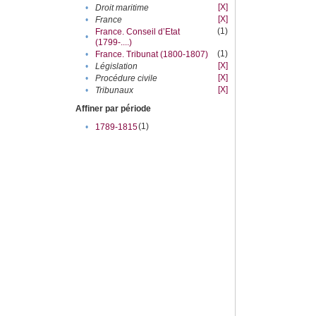
[X]
•
Droit maritime
[X]
•
France
(1)
France. Conseil d’Etat
•
(1799-....)
(1)
•
France. Tribunat (1800-1807)
[X]
•
Législation
[X]
•
Procédure civile
[X]
•
Tribunaux
Affiner par période
(1)
•
1789-1815