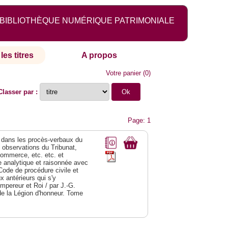
BIBLIOTHÈQUE NUMÉRIQUE PATRIMONIALE
les titres
A propos
Votre panier
(
0
)
Classer par :
Page: 1
dans les procès-verbaux du
s observations du Tribunat,
commerce, etc. etc. et
analytique et raisonnée avec
Code de procédure civile et
 antérieurs qui s'y
Empereur et Roi / par J.-G.
de la Légion d'honneur. Tome