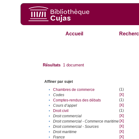
Accueil
Recherc
Résultats
1
document
Affiner par sujet
(1)
•
Chambres de commerce
[X]
•
Codes
(1)
•
Comptes-rendus des débats
[X]
•
Cours d’appel
(1)
•
Droit civil
[X]
•
Droit commercial
[X]
•
Droit commercial - Commerce maritime
[X]
•
Droit commercial - Sources
[X]
•
Droit maritime
[X]
•
France