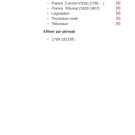
[X]
•
France. Conseil d’Etat (1799-....)
[X]
•
France. Tribunat (1800-1807)
[X]
•
Législation
[X]
•
Procédure civile
[X]
•
Tribunaux
Affiner par période
[X]
•
1789-1815