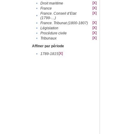
[X]
•
Droit maritime
[X]
•
France
[X]
France. Conseil d’Etat
•
(1799-....)
[X]
•
France. Tribunat (1800-1807)
[X]
•
Législation
[X]
•
Procédure civile
[X]
•
Tribunaux
Affiner par période
[X]
•
1789-1815