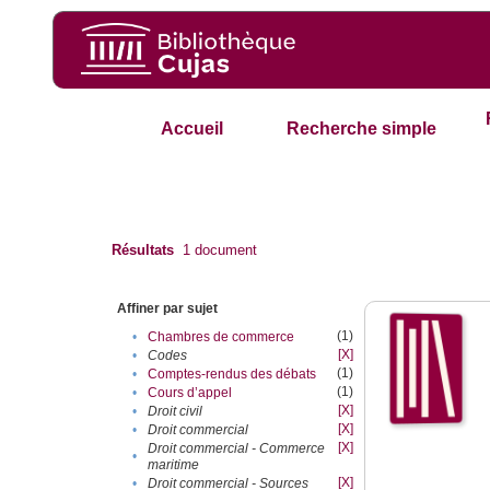
Accueil
Recherche simple
Résultats
1
document
Affiner par sujet
(1)
•
Chambres de commerce
[X]
•
Codes
(1)
•
Comptes-rendus des débats
(1)
•
Cours d’appel
[X]
•
Droit civil
[X]
•
Droit commercial
[X]
Droit commercial - Commerce
•
maritime
[X]
•
Droit commercial - Sources