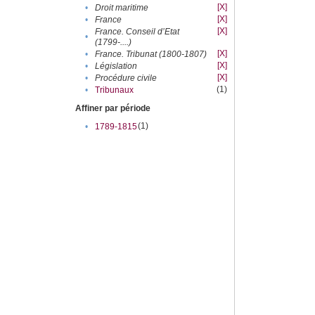
[X]
•
Droit maritime
[X]
•
France
[X]
France. Conseil d’Etat
•
(1799-....)
[X]
•
France. Tribunat (1800-1807)
[X]
•
Législation
[X]
•
Procédure civile
(1)
•
Tribunaux
Affiner par période
(1)
•
1789-1815