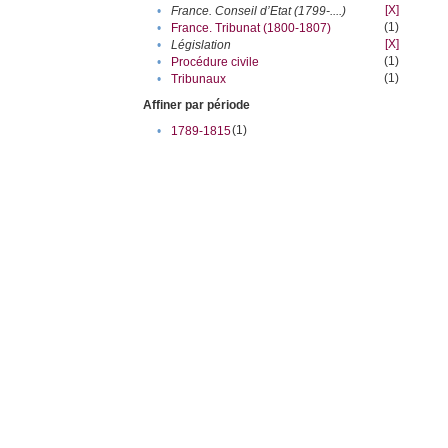
[X]
•
France. Conseil d’Etat (1799-....)
(1)
•
France. Tribunat (1800-1807)
[X]
•
Législation
(1)
•
Procédure civile
(1)
•
Tribunaux
Affiner par période
(1)
•
1789-1815