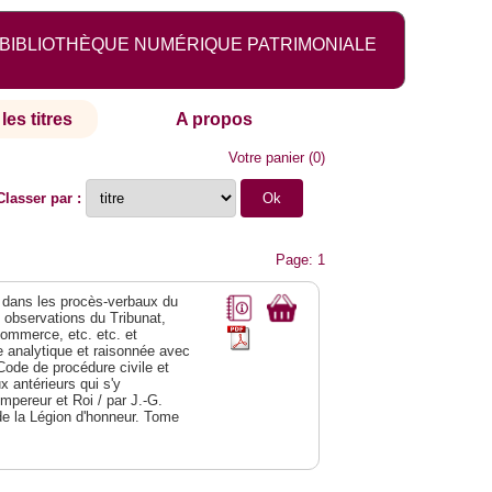
BIBLIOTHÈQUE NUMÉRIQUE PATRIMONIALE
les titres
A propos
Votre panier
(
0
)
Classer par :
Page: 1
dans les procès-verbaux du
s observations du Tribunat,
commerce, etc. etc. et
analytique et raisonnée avec
Code de procédure civile et
 antérieurs qui s'y
Empereur et Roi / par J.-G.
de la Légion d'honneur. Tome