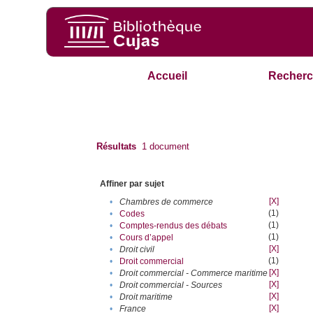
Accueil
Recherc
Résultats
1
document
Affiner par sujet
[X]
•
Chambres de commerce
(1)
•
Codes
(1)
•
Comptes-rendus des débats
(1)
•
Cours d’appel
[X]
•
Droit civil
(1)
•
Droit commercial
[X]
•
Droit commercial - Commerce maritime
[X]
•
Droit commercial - Sources
[X]
•
Droit maritime
[X]
•
France