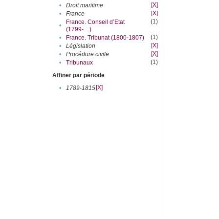
[X]
•
Droit maritime
[X]
•
France
(1)
France. Conseil d’Etat
•
(1799-....)
(1)
•
France. Tribunat (1800-1807)
[X]
•
Législation
[X]
•
Procédure civile
(1)
•
Tribunaux
Affiner par période
[X]
•
1789-1815