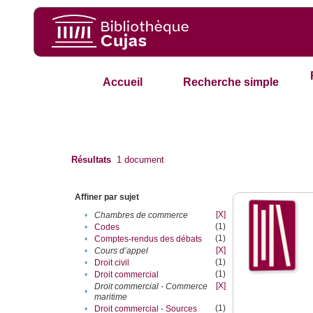
Accueil
Recherche simple
Résultats
1
document
Affiner par sujet
[X]
•
Chambres de commerce
(1)
•
Codes
(1)
•
Comptes-rendus des débats
[X]
•
Cours d’appel
(1)
•
Droit civil
(1)
•
Droit commercial
[X]
Droit commercial - Commerce
•
maritime
(1)
•
Droit commercial - Sources