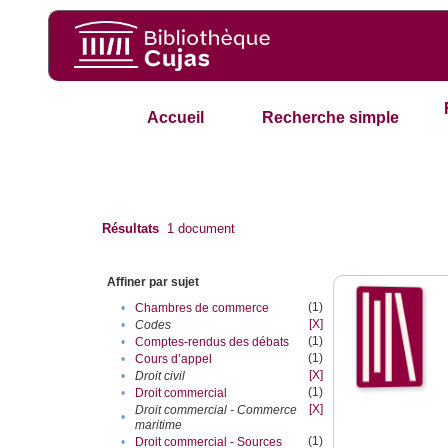
Accueil
Recherche simple
Résultats
1
document
Affiner par sujet
(1)
•
Chambres de commerce
[X]
•
Codes
(1)
•
Comptes-rendus des débats
(1)
•
Cours d’appel
[X]
•
Droit civil
(1)
•
Droit commercial
[X]
Droit commercial - Commerce
•
maritime
(1)
•
Droit commercial - Sources