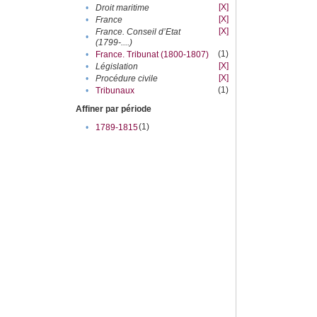
[X]
•
Droit maritime
[X]
•
France
[X]
France. Conseil d’Etat
•
(1799-....)
(1)
•
France. Tribunat (1800-1807)
[X]
•
Législation
[X]
•
Procédure civile
(1)
•
Tribunaux
Affiner par période
(1)
•
1789-1815