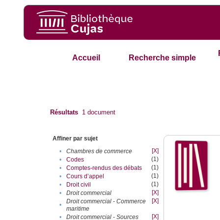
Accueil
Recherche simple
Résultats
1
document
Affiner par sujet
[X]
•
Chambres de commerce
(1)
•
Codes
(1)
•
Comptes-rendus des débats
(1)
•
Cours d’appel
(1)
•
Droit civil
[X]
•
Droit commercial
[X]
Droit commercial - Commerce
•
maritime
[X]
•
Droit commercial - Sources