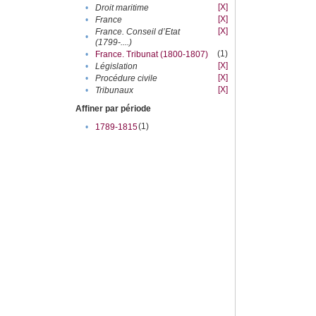
[X]
•
Droit maritime
[X]
•
France
[X]
France. Conseil d’Etat
•
(1799-....)
(1)
•
France. Tribunat (1800-1807)
[X]
•
Législation
[X]
•
Procédure civile
[X]
•
Tribunaux
Affiner par période
(1)
•
1789-1815