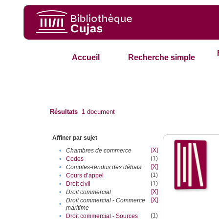
Accueil
Recherche simple
Résultats
1
document
Affiner par sujet
[X]
•
Chambres de commerce
(1)
•
Codes
[X]
•
Comptes-rendus des débats
(1)
•
Cours d’appel
(1)
•
Droit civil
[X]
•
Droit commercial
[X]
Droit commercial - Commerce
•
maritime
(1)
•
Droit commercial - Sources