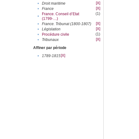
[X]
•
Droit maritime
[X]
•
France
(1)
France. Conseil d’Etat
•
(1799-....)
[X]
•
France. Tribunat (1800-1807)
[X]
•
Législation
(1)
•
Procédure civile
[X]
•
Tribunaux
Affiner par période
[X]
•
1789-1815