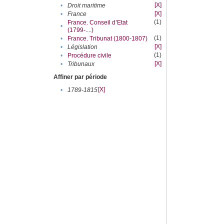
[X]
•
Droit maritime
[X]
•
France
(1)
France. Conseil d’Etat
•
(1799-....)
(1)
•
France. Tribunat (1800-1807)
[X]
•
Législation
(1)
•
Procédure civile
[X]
•
Tribunaux
Affiner par période
[X]
•
1789-1815