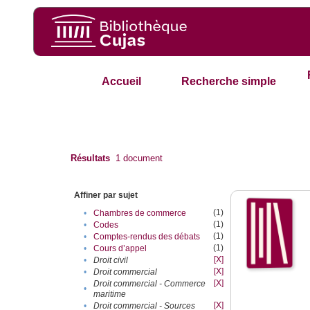
Accueil
Recherche simple
Résultats
1
document
Affiner par sujet
(1)
•
Chambres de commerce
(1)
•
Codes
(1)
•
Comptes-rendus des débats
(1)
•
Cours d’appel
[X]
•
Droit civil
[X]
•
Droit commercial
[X]
Droit commercial - Commerce
•
maritime
[X]
•
Droit commercial - Sources