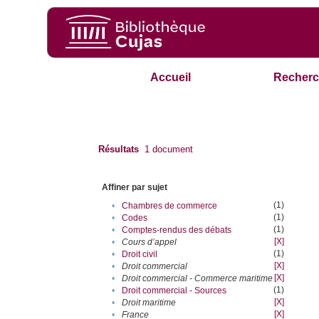
Accueil
Recherc
Résultats
1
document
Affiner par sujet
(1)
•
Chambres de commerce
(1)
•
Codes
(1)
•
Comptes-rendus des débats
[X]
•
Cours d’appel
(1)
•
Droit civil
[X]
•
Droit commercial
[X]
•
Droit commercial - Commerce maritime
(1)
•
Droit commercial - Sources
[X]
•
Droit maritime
[X]
•
France