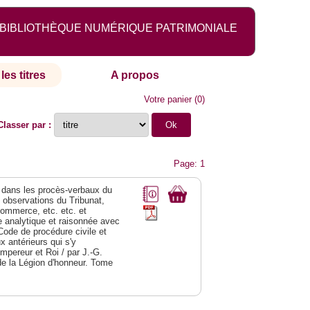
BIBLIOTHÈQUE NUMÉRIQUE PATRIMONIALE
les titres
A propos
Votre panier
(
0
)
Classer par :
Page: 1
dans les procès-verbaux du
s observations du Tribunat,
commerce, etc. etc. et
analytique et raisonnée avec
Code de procédure civile et
 antérieurs qui s'y
Empereur et Roi / par J.-G.
de la Légion d'honneur. Tome