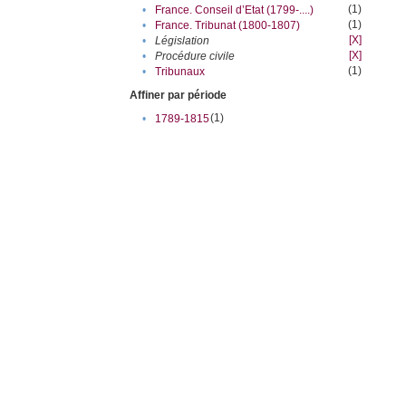
(1)
•
France. Conseil d’Etat (1799-....)
(1)
•
France. Tribunat (1800-1807)
[X]
•
Législation
[X]
•
Procédure civile
(1)
•
Tribunaux
Affiner par période
(1)
•
1789-1815