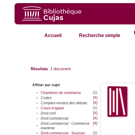
Accueil
Recherche simple
Résultats
1
document
Affiner par sujet
(1)
•
Chambres de commerce
[X]
•
Codes
[X]
•
Comptes-rendus des débats
(1)
•
Cours d’appel
[X]
•
Droit civil
[X]
•
Droit commercial
[X]
Droit commercial - Commerce
•
maritime
(1)
•
Droit commercial - Sources