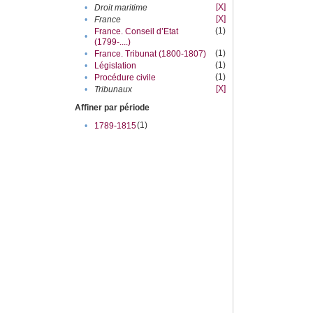
[X]
•
Droit maritime
[X]
•
France
(1)
France. Conseil d’Etat
•
(1799-....)
(1)
•
France. Tribunat (1800-1807)
(1)
•
Législation
(1)
•
Procédure civile
[X]
•
Tribunaux
Affiner par période
(1)
•
1789-1815