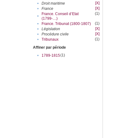
[X]
•
Droit maritime
[X]
•
France
(1)
France. Conseil d’Etat
•
(1799-....)
(1)
•
France. Tribunat (1800-1807)
[X]
•
Législation
[X]
•
Procédure civile
(1)
•
Tribunaux
Affiner par période
(1)
•
1789-1815