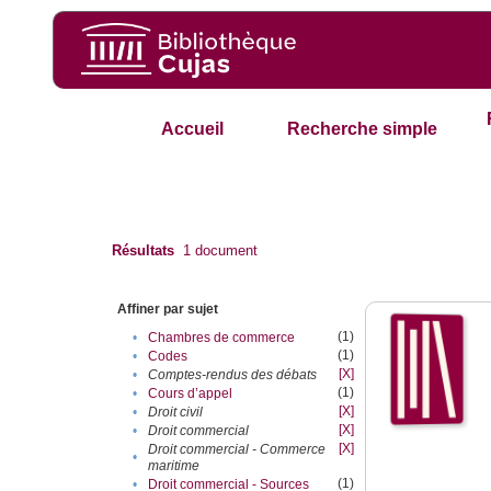
Accueil
Recherche simple
Résultats
1
document
Affiner par sujet
(1)
•
Chambres de commerce
(1)
•
Codes
[X]
•
Comptes-rendus des débats
(1)
•
Cours d’appel
[X]
•
Droit civil
[X]
•
Droit commercial
[X]
Droit commercial - Commerce
•
maritime
(1)
•
Droit commercial - Sources