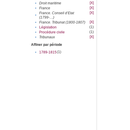
[X]
•
Droit maritime
[X]
•
France
[X]
France. Conseil d’Etat
•
(1799-....)
[X]
•
France. Tribunat (1800-1807)
(1)
•
Législation
(1)
•
Procédure civile
[X]
•
Tribunaux
Affiner par période
(1)
•
1789-1815