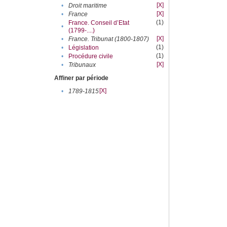
[X]
•
Droit maritime
[X]
•
France
(1)
France. Conseil d’Etat
•
(1799-....)
[X]
•
France. Tribunat (1800-1807)
(1)
•
Législation
(1)
•
Procédure civile
[X]
•
Tribunaux
Affiner par période
[X]
•
1789-1815