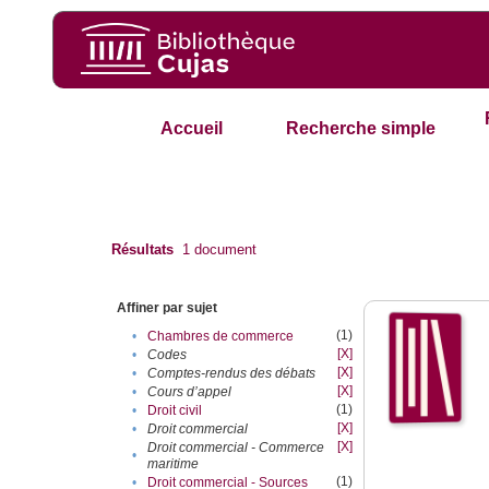
Accueil
Recherche simple
Résultats
1
document
Affiner par sujet
(1)
•
Chambres de commerce
[X]
•
Codes
[X]
•
Comptes-rendus des débats
[X]
•
Cours d’appel
(1)
•
Droit civil
[X]
•
Droit commercial
[X]
Droit commercial - Commerce
•
maritime
(1)
•
Droit commercial - Sources