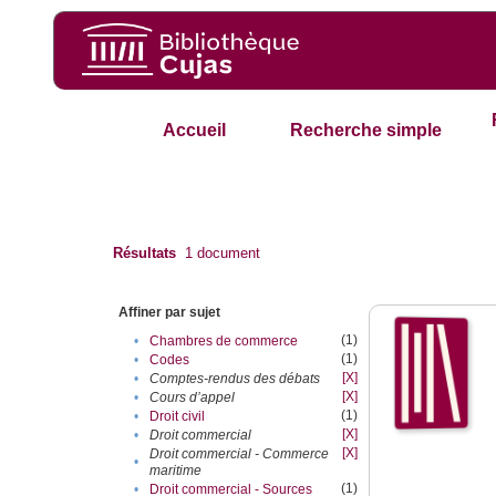
Accueil
Recherche simple
Résultats
1
document
Affiner par sujet
(1)
•
Chambres de commerce
(1)
•
Codes
[X]
•
Comptes-rendus des débats
[X]
•
Cours d’appel
(1)
•
Droit civil
[X]
•
Droit commercial
[X]
Droit commercial - Commerce
•
maritime
(1)
•
Droit commercial - Sources