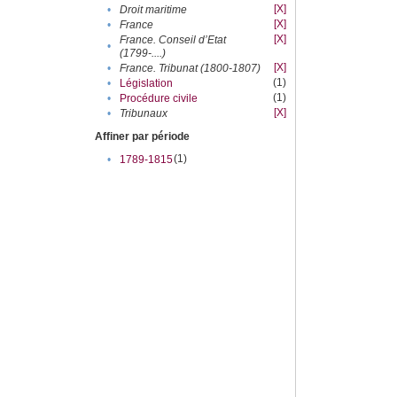
[X]
•
Droit maritime
[X]
•
France
[X]
France. Conseil d’Etat
•
(1799-....)
[X]
•
France. Tribunat (1800-1807)
(1)
•
Législation
(1)
•
Procédure civile
[X]
•
Tribunaux
Affiner par période
(1)
•
1789-1815