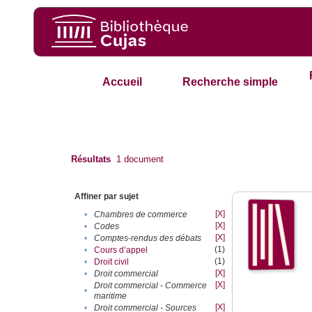
Accueil
Recherche simple
Résultats
1
document
Affiner par sujet
[X]
•
Chambres de commerce
[X]
•
Codes
[X]
•
Comptes-rendus des débats
(1)
•
Cours d’appel
(1)
•
Droit civil
[X]
•
Droit commercial
[X]
Droit commercial - Commerce
•
maritime
[X]
•
Droit commercial - Sources