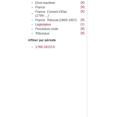
[X]
•
Droit maritime
[X]
•
France
[X]
France. Conseil d’Etat
•
(1799-....)
[X]
•
France. Tribunat (1800-1807)
(1)
•
Législation
[X]
•
Procédure civile
[X]
•
Tribunaux
Affiner par période
(1)
•
1789-1815