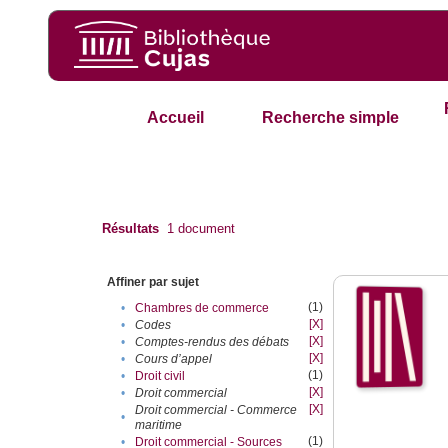
Accueil
Recherche simple
Résultats
1
document
Affiner par sujet
(1)
•
Chambres de commerce
[X]
•
Codes
[X]
•
Comptes-rendus des débats
[X]
•
Cours d’appel
(1)
•
Droit civil
[X]
•
Droit commercial
[X]
Droit commercial - Commerce
•
maritime
(1)
•
Droit commercial - Sources