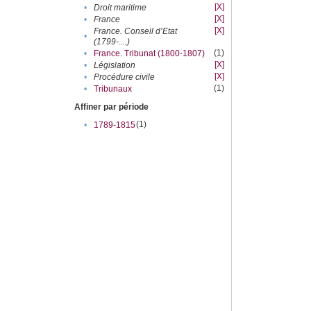
[X]
•
Droit maritime
[X]
•
France
[X]
France. Conseil d’Etat
•
(1799-....)
(1)
•
France. Tribunat (1800-1807)
[X]
•
Législation
[X]
•
Procédure civile
(1)
•
Tribunaux
Affiner par période
(1)
•
1789-1815