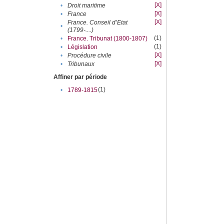
[X]
•
Droit maritime
[X]
•
France
[X]
France. Conseil d’Etat
•
(1799-....)
(1)
•
France. Tribunat (1800-1807)
(1)
•
Législation
[X]
•
Procédure civile
[X]
•
Tribunaux
Affiner par période
(1)
•
1789-1815