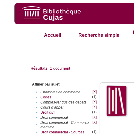
Accueil
Recherche simple
Résultats
1
document
Affiner par sujet
[X]
•
Chambres de commerce
(1)
•
Codes
[X]
•
Comptes-rendus des débats
[X]
•
Cours d’appel
(1)
•
Droit civil
[X]
•
Droit commercial
[X]
Droit commercial - Commerce
•
maritime
(1)
•
Droit commercial - Sources