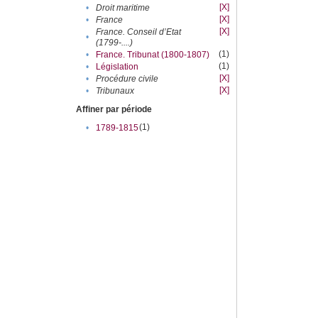
[X]
•
Droit maritime
[X]
•
France
[X]
France. Conseil d’Etat
•
(1799-....)
(1)
•
France. Tribunat (1800-1807)
(1)
•
Législation
[X]
•
Procédure civile
[X]
•
Tribunaux
Affiner par période
(1)
•
1789-1815