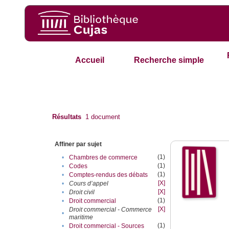
Accueil
Recherche simple
Résultats
1
document
Affiner par sujet
(1)
•
Chambres de commerce
(1)
•
Codes
(1)
•
Comptes-rendus des débats
[X]
•
Cours d’appel
[X]
•
Droit civil
(1)
•
Droit commercial
[X]
Droit commercial - Commerce
•
maritime
(1)
•
Droit commercial - Sources