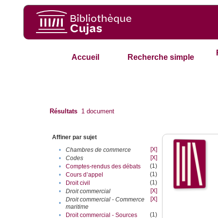
Accueil
Recherche simple
Résultats
1
document
Affiner par sujet
[X]
•
Chambres de commerce
[X]
•
Codes
(1)
•
Comptes-rendus des débats
(1)
•
Cours d’appel
(1)
•
Droit civil
[X]
•
Droit commercial
[X]
Droit commercial - Commerce
•
maritime
(1)
•
Droit commercial - Sources