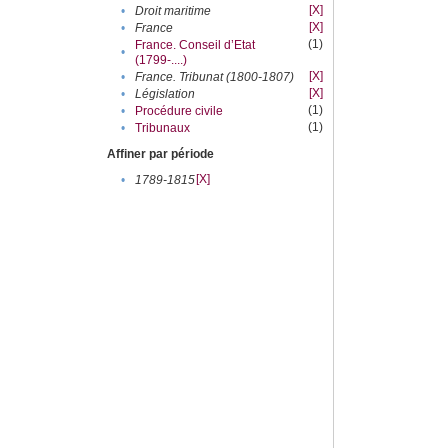
[X]
•
Droit maritime
[X]
•
France
(1)
France. Conseil d’Etat
•
(1799-....)
[X]
•
France. Tribunat (1800-1807)
[X]
•
Législation
(1)
•
Procédure civile
(1)
•
Tribunaux
Affiner par période
[X]
•
1789-1815