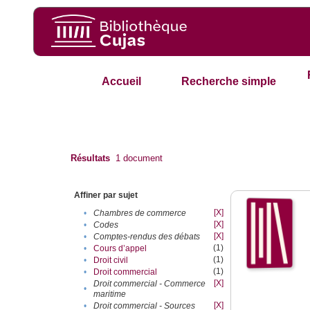
Accueil
Recherche simple
Résultats
1
document
Affiner par sujet
[X]
•
Chambres de commerce
[X]
•
Codes
[X]
•
Comptes-rendus des débats
(1)
•
Cours d’appel
(1)
•
Droit civil
(1)
•
Droit commercial
[X]
Droit commercial - Commerce
•
maritime
[X]
•
Droit commercial - Sources