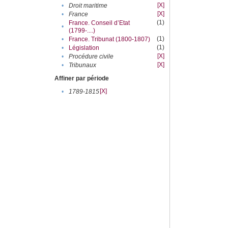
[X]
•
Droit maritime
[X]
•
France
(1)
France. Conseil d’Etat
•
(1799-....)
(1)
•
France. Tribunat (1800-1807)
(1)
•
Législation
[X]
•
Procédure civile
[X]
•
Tribunaux
Affiner par période
[X]
•
1789-1815