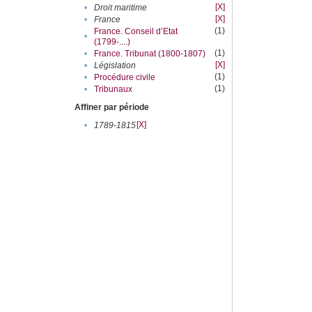
[X]
•
Droit maritime
[X]
•
France
(1)
France. Conseil d’Etat
•
(1799-....)
(1)
•
France. Tribunat (1800-1807)
[X]
•
Législation
(1)
•
Procédure civile
(1)
•
Tribunaux
Affiner par période
[X]
•
1789-1815