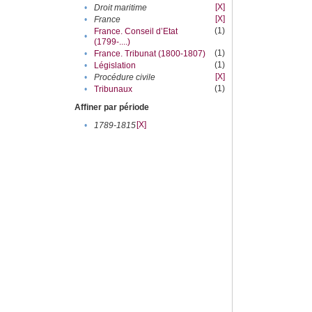
[X]
•
Droit maritime
[X]
•
France
(1)
France. Conseil d’Etat
•
(1799-....)
(1)
•
France. Tribunat (1800-1807)
(1)
•
Législation
[X]
•
Procédure civile
(1)
•
Tribunaux
Affiner par période
[X]
•
1789-1815