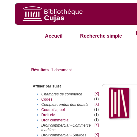
Accueil
Recherche simple
Résultats
1
document
Affiner par sujet
[X]
•
Chambres de commerce
(1)
•
Codes
[X]
•
Comptes-rendus des débats
(1)
•
Cours d’appel
(1)
•
Droit civil
(1)
•
Droit commercial
[X]
Droit commercial - Commerce
•
maritime
[X]
•
Droit commercial - Sources