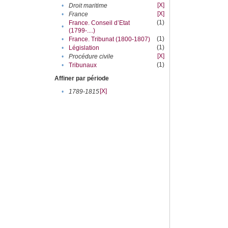
[X]
•
Droit maritime
[X]
•
France
(1)
France. Conseil d’Etat
•
(1799-....)
(1)
•
France. Tribunat (1800-1807)
(1)
•
Législation
[X]
•
Procédure civile
(1)
•
Tribunaux
Affiner par période
[X]
•
1789-1815