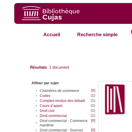
Accueil
Recherche simple
Résultats
1
document
Affiner par sujet
[X]
•
Chambres de commerce
(1)
•
Codes
(1)
•
Comptes-rendus des débats
(1)
•
Cours d’appel
(1)
•
Droit civil
(1)
•
Droit commercial
[X]
Droit commercial - Commerce
•
maritime
[X]
•
Droit commercial - Sources