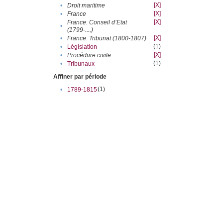
[X]
•
Droit maritime
[X]
•
France
[X]
France. Conseil d’Etat
•
(1799-....)
[X]
•
France. Tribunat (1800-1807)
(1)
•
Législation
[X]
•
Procédure civile
(1)
•
Tribunaux
Affiner par période
(1)
•
1789-1815