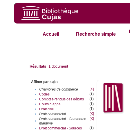
Accueil
Recherche simple
Résultats
1
document
Affiner par sujet
[X]
•
Chambres de commerce
(1)
•
Codes
(1)
•
Comptes-rendus des débats
(1)
•
Cours d’appel
(1)
•
Droit civil
[X]
•
Droit commercial
[X]
Droit commercial - Commerce
•
maritime
(1)
•
Droit commercial - Sources