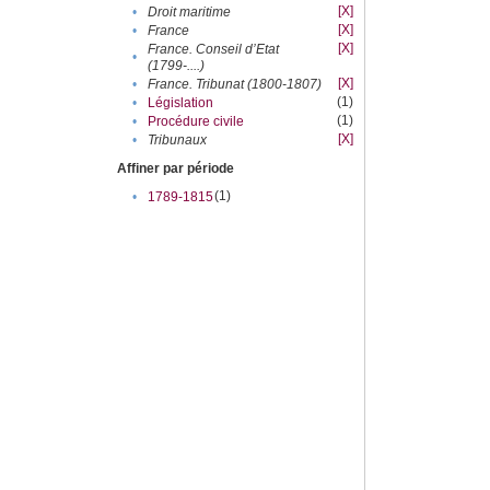
[X]
•
Droit maritime
[X]
•
France
[X]
France. Conseil d’Etat
•
(1799-....)
[X]
•
France. Tribunat (1800-1807)
(1)
•
Législation
(1)
•
Procédure civile
[X]
•
Tribunaux
Affiner par période
(1)
•
1789-1815