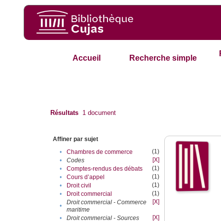
Accueil
Recherche simple
Résultats
1
document
Affiner par sujet
(1)
•
Chambres de commerce
[X]
•
Codes
(1)
•
Comptes-rendus des débats
(1)
•
Cours d’appel
(1)
•
Droit civil
(1)
•
Droit commercial
[X]
Droit commercial - Commerce
•
maritime
[X]
•
Droit commercial - Sources