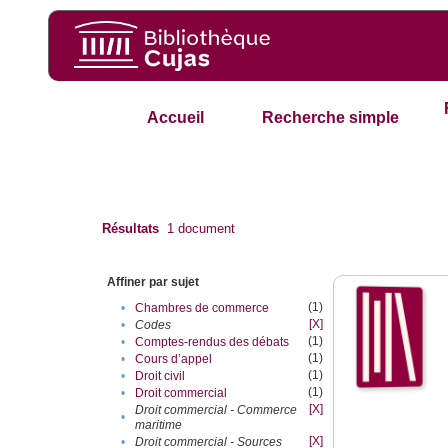
Accueil
Recherche simple
Résultats
1
document
Affiner par sujet
(1)
•
Chambres de commerce
[X]
•
Codes
(1)
•
Comptes-rendus des débats
(1)
•
Cours d’appel
(1)
•
Droit civil
(1)
•
Droit commercial
[X]
Droit commercial - Commerce
•
maritime
[X]
•
Droit commercial - Sources