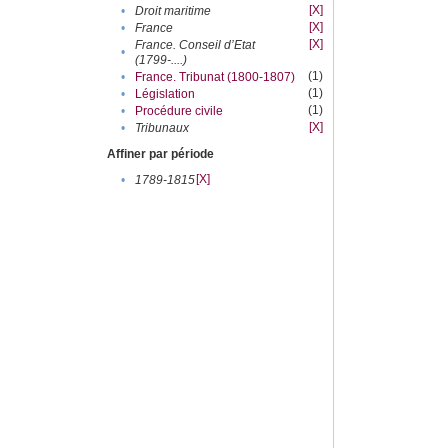
[X]
•
Droit maritime
[X]
•
France
[X]
France. Conseil d’Etat
•
(1799-....)
(1)
•
France. Tribunat (1800-1807)
(1)
•
Législation
(1)
•
Procédure civile
[X]
•
Tribunaux
Affiner par période
[X]
•
1789-1815