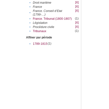
[X]
•
Droit maritime
[X]
•
France
[X]
France. Conseil d’Etat
•
(1799-....)
(1)
•
France. Tribunat (1800-1807)
[X]
•
Législation
[X]
•
Procédure civile
(1)
•
Tribunaux
Affiner par période
(1)
•
1789-1815