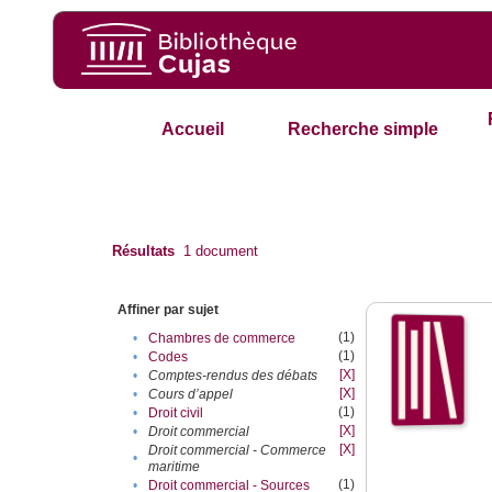
Accueil
Recherche simple
Résultats
1
document
Affiner par sujet
(1)
•
Chambres de commerce
(1)
•
Codes
[X]
•
Comptes-rendus des débats
[X]
•
Cours d’appel
(1)
•
Droit civil
[X]
•
Droit commercial
[X]
Droit commercial - Commerce
•
maritime
(1)
•
Droit commercial - Sources