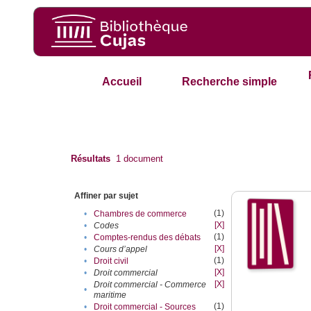
Accueil
Recherche simple
Résultats
1
document
Affiner par sujet
(1)
•
Chambres de commerce
[X]
•
Codes
(1)
•
Comptes-rendus des débats
[X]
•
Cours d’appel
(1)
•
Droit civil
[X]
•
Droit commercial
[X]
Droit commercial - Commerce
•
maritime
(1)
•
Droit commercial - Sources