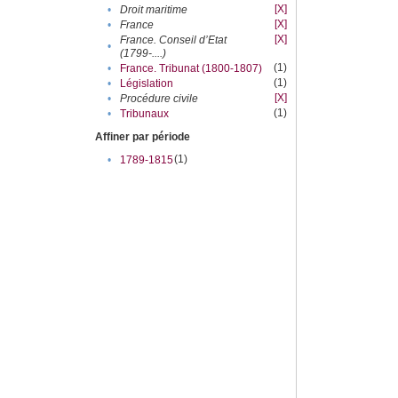
[X]
•
Droit maritime
[X]
•
France
[X]
France. Conseil d’Etat
•
(1799-....)
(1)
•
France. Tribunat (1800-1807)
(1)
•
Législation
[X]
•
Procédure civile
(1)
•
Tribunaux
Affiner par période
(1)
•
1789-1815