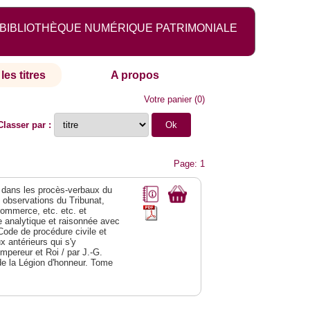
BIBLIOTHÈQUE NUMÉRIQUE PATRIMONIALE
les titres
A propos
Votre panier
(
0
)
Classer par :
Page: 1
dans les procès-verbaux du
s observations du Tribunat,
commerce, etc. etc. et
analytique et raisonnée avec
Code de procédure civile et
 antérieurs qui s'y
Empereur et Roi / par J.-G.
de la Légion d'honneur. Tome