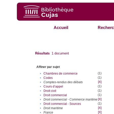
Accueil
Recherc
Résultats
1
document
Affiner par sujet
(1)
•
Chambres de commerce
(1)
•
Codes
[X]
•
Comptes-rendus des débats
(1)
•
Cours d’appel
(1)
•
Droit civil
(1)
•
Droit commercial
[X]
•
Droit commercial - Commerce maritime
(1)
•
Droit commercial - Sources
[X]
•
Droit maritime
[X]
•
France