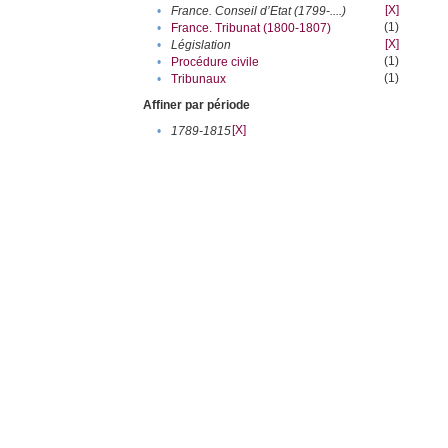
[X]
•
France. Conseil d’Etat (1799-....)
(1)
•
France. Tribunat (1800-1807)
[X]
•
Législation
(1)
•
Procédure civile
(1)
•
Tribunaux
Affiner par période
[X]
•
1789-1815