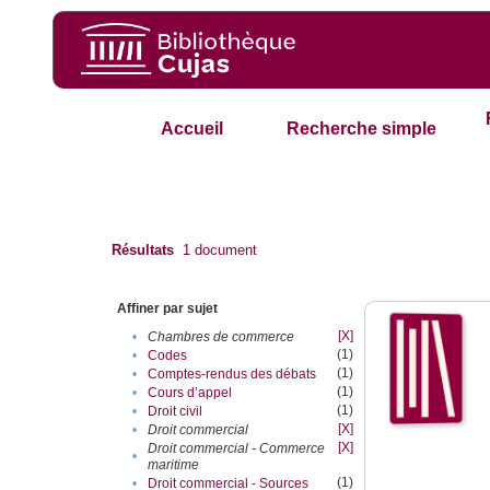
Accueil
Recherche simple
Résultats
1
document
Affiner par sujet
[X]
•
Chambres de commerce
(1)
•
Codes
(1)
•
Comptes-rendus des débats
(1)
•
Cours d’appel
(1)
•
Droit civil
[X]
•
Droit commercial
[X]
Droit commercial - Commerce
•
maritime
(1)
•
Droit commercial - Sources