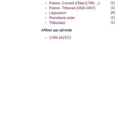
(1)
•
France. Conseil d’Etat (1799-....)
(1)
•
France. Tribunat (1800-1807)
[X]
•
Législation
(1)
•
Procédure civile
(1)
•
Tribunaux
Affiner par période
(1)
•
1789-1815