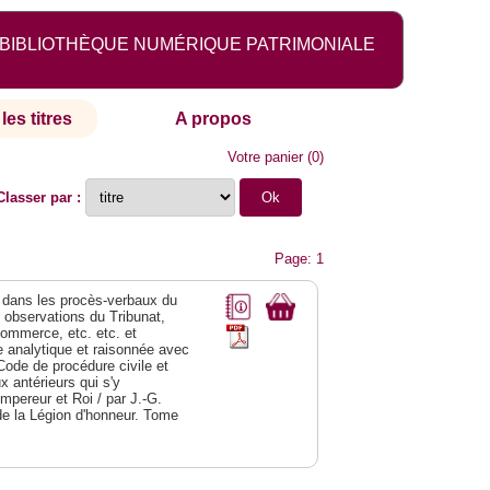
BIBLIOTHÈQUE NUMÉRIQUE PATRIMONIALE
les titres
A propos
Votre panier
(
0
)
Classer par :
Page: 1
dans les procès-verbaux du
s observations du Tribunat,
commerce, etc. etc. et
analytique et raisonnée avec
Code de procédure civile et
 antérieurs qui s'y
Empereur et Roi / par J.-G.
de la Légion d'honneur. Tome