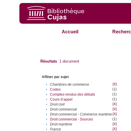
Accueil
Recherc
Résultats
1
document
Affiner par sujet
[X]
•
Chambres de commerce
(1)
•
Codes
(1)
•
Comptes-rendus des débats
(1)
•
Cours d’appel
[X]
•
Droit civil
[X]
•
Droit commercial
[X]
•
Droit commercial - Commerce maritime
(1)
•
Droit commercial - Sources
[X]
•
Droit maritime
[X]
•
France