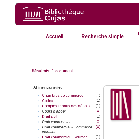
Accueil
Recherche simple
Résultats
1
document
Affiner par sujet
(1)
•
Chambres de commerce
(1)
•
Codes
(1)
•
Comptes-rendus des débats
[X]
•
Cours d’appel
(1)
•
Droit civil
[X]
•
Droit commercial
[X]
Droit commercial - Commerce
•
maritime
(1)
•
Droit commercial - Sources