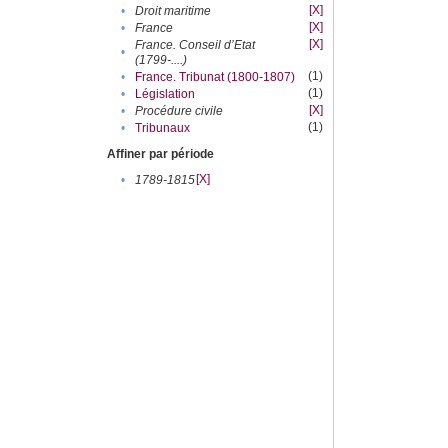
[X]
•
Droit maritime
[X]
•
France
[X]
France. Conseil d’Etat
•
(1799-....)
(1)
•
France. Tribunat (1800-1807)
(1)
•
Législation
[X]
•
Procédure civile
(1)
•
Tribunaux
Affiner par période
[X]
•
1789-1815