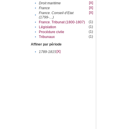
[X]
•
Droit maritime
[X]
•
France
[X]
France. Conseil d’Etat
•
(1799-....)
(1)
•
France. Tribunat (1800-1807)
(1)
•
Législation
(1)
•
Procédure civile
(1)
•
Tribunaux
Affiner par période
[X]
•
1789-1815