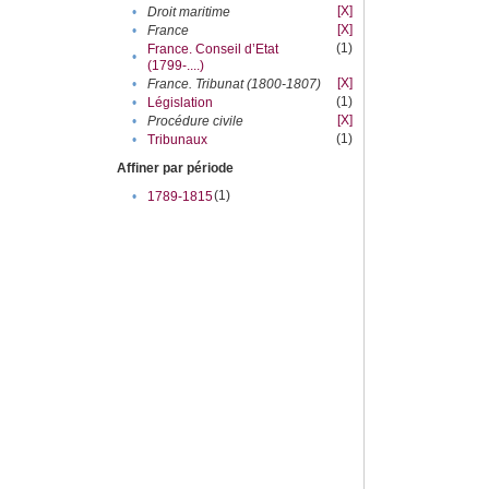
[X]
•
Droit maritime
[X]
•
France
(1)
France. Conseil d’Etat
•
(1799-....)
[X]
•
France. Tribunat (1800-1807)
(1)
•
Législation
[X]
•
Procédure civile
(1)
•
Tribunaux
Affiner par période
(1)
•
1789-1815