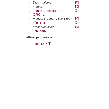
[X]
•
Droit maritime
[X]
•
France
(1)
France. Conseil d’Etat
•
(1799-....)
[X]
•
France. Tribunat (1800-1807)
(1)
•
Législation
[X]
•
Procédure civile
(1)
•
Tribunaux
Affiner par période
(1)
•
1789-1815