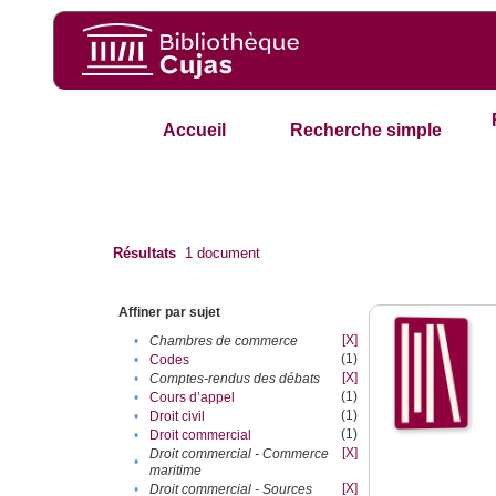
Accueil
Recherche simple
Résultats
1
document
Affiner par sujet
[X]
•
Chambres de commerce
(1)
•
Codes
[X]
•
Comptes-rendus des débats
(1)
•
Cours d’appel
(1)
•
Droit civil
(1)
•
Droit commercial
[X]
Droit commercial - Commerce
•
maritime
[X]
•
Droit commercial - Sources