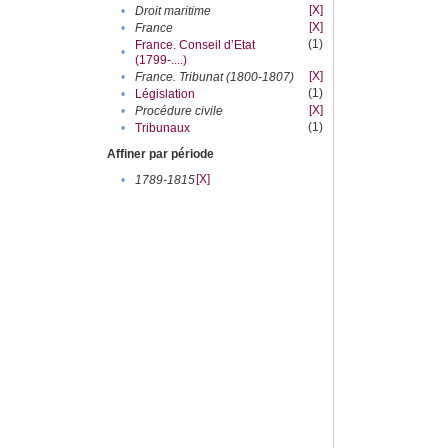
[X]
•
Droit maritime
[X]
•
France
(1)
France. Conseil d’Etat
•
(1799-....)
[X]
•
France. Tribunat (1800-1807)
(1)
•
Législation
[X]
•
Procédure civile
(1)
•
Tribunaux
Affiner par période
[X]
•
1789-1815