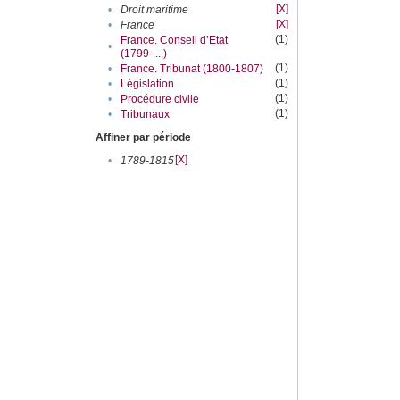
[X]
•
Droit maritime
[X]
•
France
(1)
France. Conseil d’Etat
•
(1799-....)
(1)
•
France. Tribunat (1800-1807)
(1)
•
Législation
(1)
•
Procédure civile
(1)
•
Tribunaux
Affiner par période
[X]
•
1789-1815