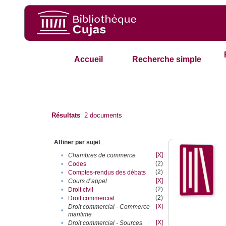
Accueil
Recherche simple
Résultats
2
documents
Affiner par sujet
[X]
•
Chambres de commerce
(2)
•
Codes
(2)
•
Comptes-rendus des débats
[X]
•
Cours d’appel
(2)
•
Droit civil
(2)
•
Droit commercial
[X]
Droit commercial - Commerce
•
maritime
[X]
•
Droit commercial - Sources