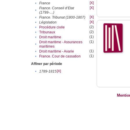
[X]
•
France
[X]
France. Conseil d’Etat
•
(1799-....)
[X]
•
France. Tribunat (1800-1807)
[X]
•
Législation
(2)
•
Procédure civile
(2)
•
Tribunaux
(1)
•
Droit maritime
(1)
Droit maritime - Assurances
•
maritimes
(1)
•
Droit maritime - Avarie
(1)
•
France. Cour de cassation
Affiner par période
[X]
•
1789-1815
Mentio