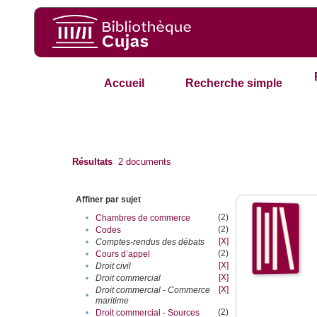
Accueil
Recherche simple
Résultats
2
documents
Affiner par sujet
(2)
•
Chambres de commerce
(2)
•
Codes
[X]
•
Comptes-rendus des débats
(2)
•
Cours d’appel
[X]
•
Droit civil
[X]
•
Droit commercial
[X]
Droit commercial - Commerce
•
maritime
(2)
•
Droit commercial - Sources