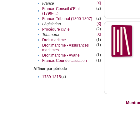
[X]
•
France
(2)
France. Conseil d’Etat
•
(1799-....)
(2)
•
France. Tribunat (1800-1807)
[X]
•
Législation
(2)
•
Procédure civile
[X]
•
Tribunaux
(1)
•
Droit maritime
(1)
Droit maritime - Assurances
•
maritimes
(1)
•
Droit maritime - Avarie
(1)
•
France. Cour de cassation
Affiner par période
(2)
•
1789-1815
Mentio