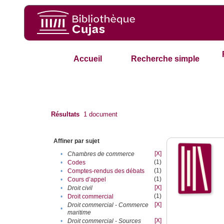
Accueil
Recherche simple
Résultats
1
document
Affiner par sujet
[X]
•
Chambres de commerce
(1)
•
Codes
(1)
•
Comptes-rendus des débats
(1)
•
Cours d’appel
[X]
•
Droit civil
(1)
•
Droit commercial
[X]
Droit commercial - Commerce
•
maritime
[X]
•
Droit commercial - Sources