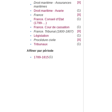
[X]
Droit maritime - Assurances
•
maritimes
(1)
•
Droit maritime - Avarie
[X]
•
France
(1)
France. Conseil d’Etat
•
(1799-....)
(1)
•
France. Cour de cassation
[X]
•
France. Tribunat (1800-1807)
(1)
•
Législation
[X]
•
Procédure civile
(1)
•
Tribunaux
Affiner par période
(1)
•
1789-1815