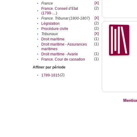
[X]
•
France
(2)
France. Conseil d’Etat
•
(1799-....)
[X]
•
France. Tribunat (1800-1807)
(2)
•
Législation
(2)
•
Procédure civile
[X]
•
Tribunaux
(1)
•
Droit maritime
(1)
Droit maritime - Assurances
•
maritimes
(1)
•
Droit maritime - Avarie
(1)
•
France. Cour de cassation
Affiner par période
(2)
•
1789-1815
Mentio