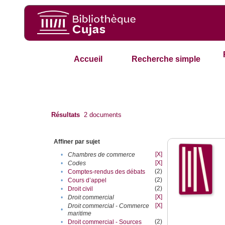
Accueil
Recherche simple
Résultats
2
documents
Affiner par sujet
[X]
•
Chambres de commerce
[X]
•
Codes
(2)
•
Comptes-rendus des débats
(2)
•
Cours d’appel
(2)
•
Droit civil
[X]
•
Droit commercial
[X]
Droit commercial - Commerce
•
maritime
(2)
•
Droit commercial - Sources