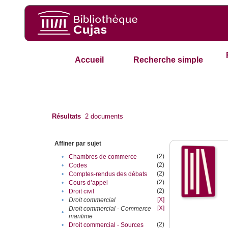
Accueil
Recherche simple
Résultats
2
documents
Affiner par sujet
(2)
•
Chambres de commerce
(2)
•
Codes
(2)
•
Comptes-rendus des débats
(2)
•
Cours d’appel
(2)
•
Droit civil
[X]
•
Droit commercial
[X]
Droit commercial - Commerce
•
maritime
(2)
•
Droit commercial - Sources