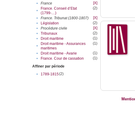
[X]
•
France
(2)
France. Conseil d’Etat
•
(1799-....)
[X]
•
France. Tribunat (1800-1807)
(2)
•
Législation
[X]
•
Procédure civile
(2)
•
Tribunaux
(1)
•
Droit maritime
(1)
Droit maritime - Assurances
•
maritimes
(1)
•
Droit maritime - Avarie
(1)
•
France. Cour de cassation
Affiner par période
(2)
•
1789-1815
Mentio