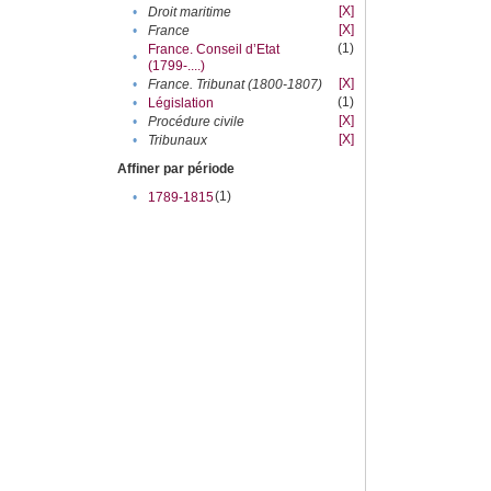
[X]
•
Droit maritime
[X]
•
France
(1)
France. Conseil d’Etat
•
(1799-....)
[X]
•
France. Tribunat (1800-1807)
(1)
•
Législation
[X]
•
Procédure civile
[X]
•
Tribunaux
Affiner par période
(1)
•
1789-1815