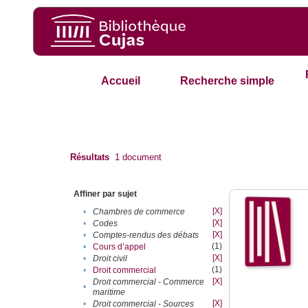
Accueil
Recherche simple
Résultats
1
document
Affiner par sujet
[X]
•
Chambres de commerce
[X]
•
Codes
[X]
•
Comptes-rendus des débats
(1)
•
Cours d’appel
[X]
•
Droit civil
(1)
•
Droit commercial
[X]
Droit commercial - Commerce
•
maritime
[X]
•
Droit commercial - Sources