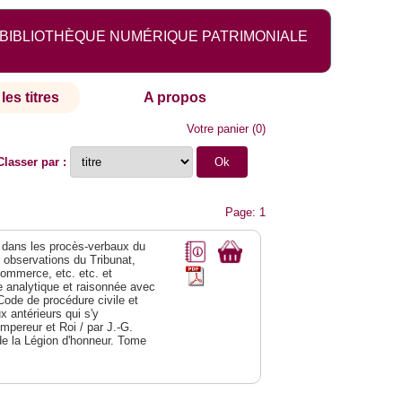
BIBLIOTHÈQUE NUMÉRIQUE PATRIMONIALE
les titres
A propos
Votre panier
(
0
)
Classer par :
Page: 1
dans les procès-verbaux du
s observations du Tribunat,
commerce, etc. etc. et
analytique et raisonnée avec
Code de procédure civile et
 antérieurs qui s'y
Empereur et Roi / par J.-G.
de la Légion d'honneur. Tome