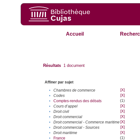
Accueil
Recherc
Résultats
1
document
Affiner par sujet
[X]
•
Chambres de commerce
[X]
•
Codes
(1)
•
Comptes-rendus des débats
[X]
•
Cours d’appel
[X]
•
Droit civil
[X]
•
Droit commercial
[X]
•
Droit commercial - Commerce maritime
[X]
•
Droit commercial - Sources
[X]
•
Droit maritime
(1)
•
France