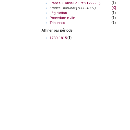
(1)
•
France. Conseil d’Etat (1799-....)
[X]
•
France. Tribunat (1800-1807)
(1)
•
Législation
(1)
•
Procédure civile
(1)
•
Tribunaux
Affiner par période
(1)
•
1789-1815