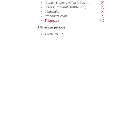
[X]
•
France. Conseil d’Etat (1799-....)
[X]
•
France. Tribunat (1800-1807)
[X]
•
Législation
[X]
•
Procédure civile
(1)
•
Tribunaux
Affiner par période
[X]
•
1789-1815