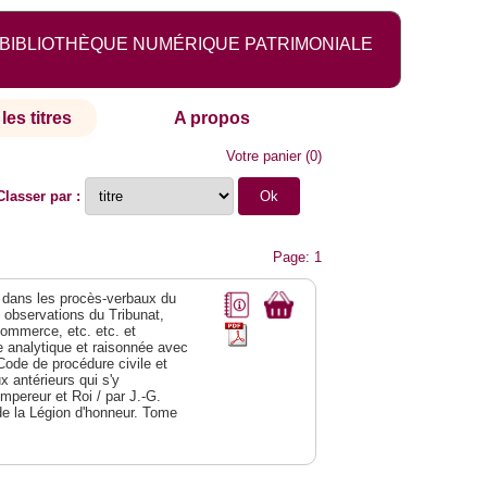
BIBLIOTHÈQUE NUMÉRIQUE PATRIMONIALE
les titres
A propos
Votre panier
(
0
)
Classer par :
Page: 1
dans les procès-verbaux du
s observations du Tribunat,
commerce, etc. etc. et
analytique et raisonnée avec
Code de procédure civile et
 antérieurs qui s'y
Empereur et Roi / par J.-G.
de la Légion d'honneur. Tome