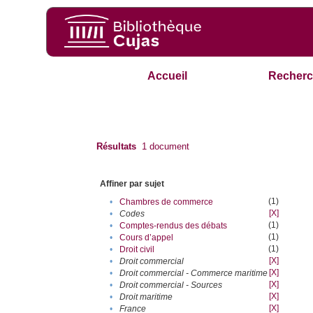
Accueil
Recherc
Résultats
1
document
Affiner par sujet
(1)
•
Chambres de commerce
[X]
•
Codes
(1)
•
Comptes-rendus des débats
(1)
•
Cours d’appel
(1)
•
Droit civil
[X]
•
Droit commercial
[X]
•
Droit commercial - Commerce maritime
[X]
•
Droit commercial - Sources
[X]
•
Droit maritime
[X]
•
France