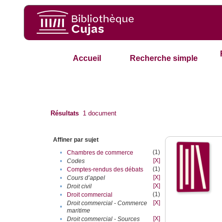
Accueil
Recherche simple
Résultats
1
document
Affiner par sujet
(1)
•
Chambres de commerce
[X]
•
Codes
(1)
•
Comptes-rendus des débats
[X]
•
Cours d’appel
[X]
•
Droit civil
(1)
•
Droit commercial
[X]
Droit commercial - Commerce
•
maritime
[X]
•
Droit commercial - Sources