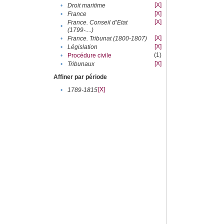
[X]
•
Droit maritime
[X]
•
France
[X]
France. Conseil d’Etat
•
(1799-....)
[X]
•
France. Tribunat (1800-1807)
[X]
•
Législation
(1)
•
Procédure civile
[X]
•
Tribunaux
Affiner par période
[X]
•
1789-1815