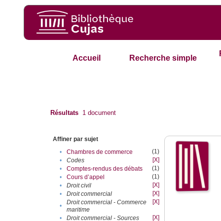
Accueil
Recherche simple
Résultats
1
document
Affiner par sujet
(1)
•
Chambres de commerce
[X]
•
Codes
(1)
•
Comptes-rendus des débats
(1)
•
Cours d’appel
[X]
•
Droit civil
[X]
•
Droit commercial
[X]
Droit commercial - Commerce
•
maritime
[X]
•
Droit commercial - Sources