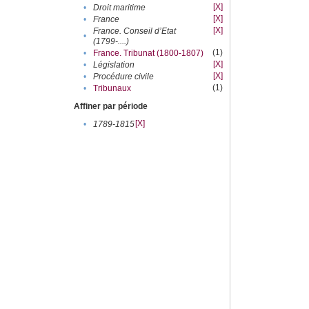
[X]
•
Droit maritime
[X]
•
France
[X]
France. Conseil d’Etat
•
(1799-....)
(1)
•
France. Tribunat (1800-1807)
[X]
•
Législation
[X]
•
Procédure civile
(1)
•
Tribunaux
Affiner par période
[X]
•
1789-1815